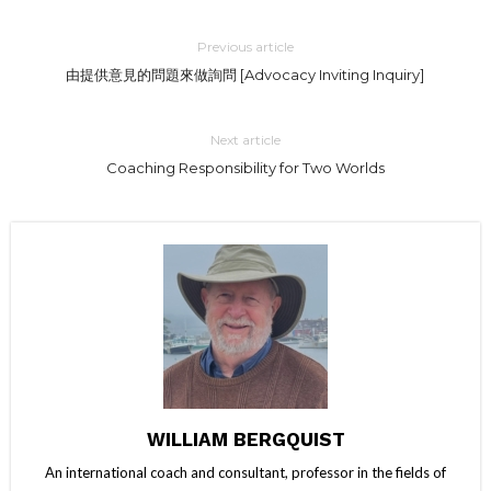
Previous article
由提供意見的問題來做詢問 [Advocacy Inviting Inquiry]
Next article
Coaching Responsibility for Two Worlds
WILLIAM BERGQUIST
An international coach and consultant, professor in the fields of