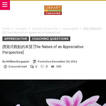
Home
Concepts
Schools of Coaching
Appreciative
讚賞式觀點的本
質 [The Nature of an Appreciative Perspective]
APPRECIATIVE
COACHING QUESTIONS
讚賞式觀點的本質 [The Nature of an Appreciative
Perspective]
By
William Bergquist
Posted on
December 20, 2011
3 second read
0
0
190